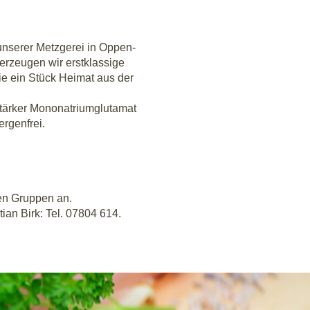
unse­rer Metz­ge­rei in Oppen­
rzeu­gen wir erst­klas­si­ge
ie ein Stück Hei­mat aus der
­ker Mono­na­tri­um­glut­amat
lergenfrei.
.
nen Grup­pen an.
­ti­an Birk: Tel. 07804 614.