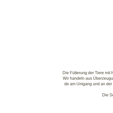
Die Füt­te­rung der Tie­re mit 
Wir han­deln aus Über­zeu­gu
de am Umgang und an der Betr
Die Sc