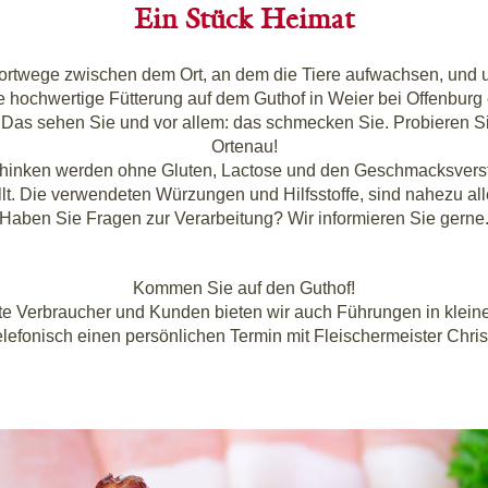
Ein Stück Heimat
port­we­ge zwi­schen dem Ort, an dem die Tie­re auf­wach­sen, und 
hoch­wer­ti­ge Füt­te­rung auf dem Gut­hof in Wei­er bei Offen­burg e
ät. Das sehen Sie und vor allem: das schme­cken Sie. Pro­bie­ren S
Ortenau!
in­ken wer­den ohne Glu­ten, Lac­to­se und den Geschmacks­ver­stär
llt. Die ver­wen­de­ten Wür­zun­gen und Hilfs­stof­fe, sind nahe­zu al
Haben Sie Fra­gen zur Ver­ar­bei­tung? Wir infor­mie­ren Sie gerne
Kom­men Sie auf den Guthof!
er­te Ver­brau­cher und Kun­den bie­ten wir auch Füh­run­gen in klei­
ele­fo­nisch einen per­sön­li­chen Ter­min mit Flei­scher­meis­ter Chris