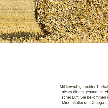
Mit tier­wohl­ge­rech­ter Tier­
sie zu einem gesun­den Lebe
scher Luft. Sie bekom­men ein
Mine­ral­fut­ter und Ome­ga-6-F