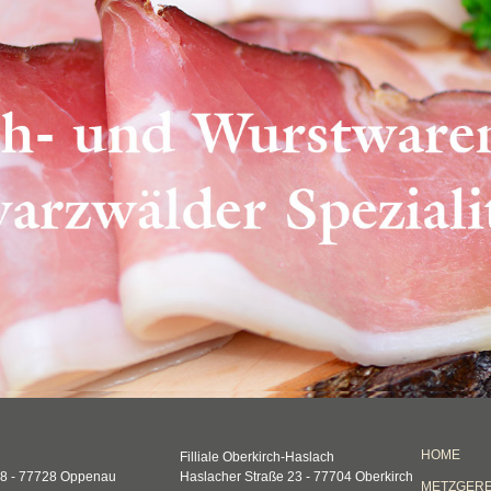
HOME
Filliale Oberkirch-Haslach
 8 - 77728 Oppenau
Haslacher Straße 23 - 77704 Oberkirch
METZGERE