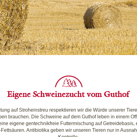
Eigene Schweinezucht vom Guthof
hal­tung auf Stroh­ein­streu respek­tie­ren wir die Wür­de unse­rer T
n brau­chen. Die Schwei­ne auf dem Gut­hof leben in einem Offen­s
e eige­ne gen­tech­nik­freie Fut­ter­mi­schung auf Getrei­de­ba­sis,
ett­säu­ren. Anti­bio­ti­ka geben wir unse­ren Tie­ren nur in Aus­nah­me
Kontrolle.