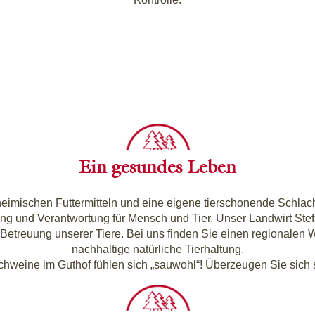
Ein gesundes Leben
hei­mi­schen Fut­ter­mit­teln und eine eige­ne tier­scho­nen­de Schlach
ng und Ver­ant­wor­tung für Mensch und Tier. Unser Land­wirt Ste­f
eu­ung unse­rer Tie­re. Bei uns fin­den Sie einen regio­na­len Wir
nach­hal­ti­ge natür­li­che Tierhaltung.
hwei­ne im Gut­hof füh­len sich „sau­wohl“! Über­zeu­gen Sie sich 