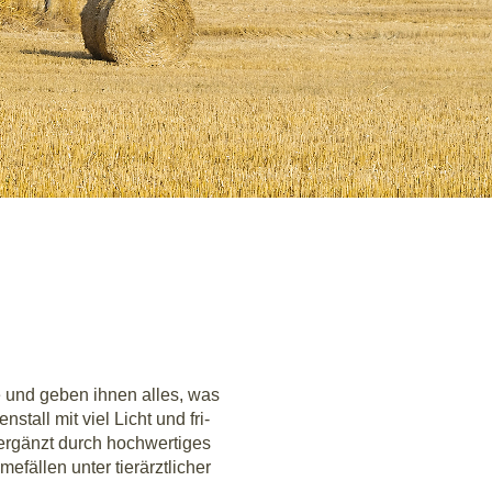
ie­re und geben ihnen alles, was
tall mit viel Licht und fri­
 ergänzt durch hoch­wer­ti­ges
­fäl­len unter tier­ärzt­li­cher