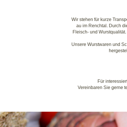
Wir ste­hen für kur­ze Trans­
au im Rench­tal. Durch die 
Fleisch- und Wurst­qua­li­t
Unse­re Wurst­wa­ren und Sch
her­ge­ste
Für inter­es­si
Ver­ein­ba­ren Sie ger­ne t