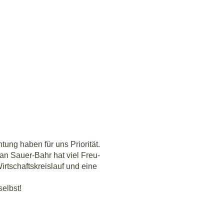
­tung haben für uns Prio­ri­tät.
an Sau­er-Bahr hat viel Freu­
t­schafts­kreis­lauf und eine
selbst!