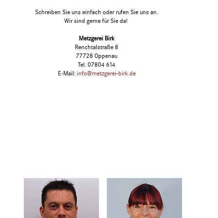
Schrei­ben Sie uns ein­fach oder rufen Sie uns an.
Wir sind ger­ne für Sie da!
Metz­ge­rei Birk
Rench­tal­stra­ße 8
77728 Oppen­au
Tel. 07804 614
E‑Mail:
info@metzgerei-birk.de